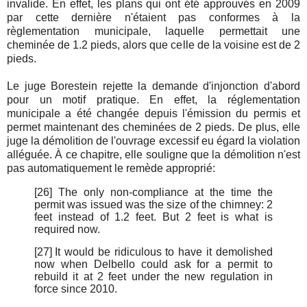
invalide. En effet, les plans qui ont été approuvés en 2009
par cette dernière n'étaient pas conformes à la
règlementation municipale, laquelle permettait une
cheminée de 1.2 pieds, alors que celle de la voisine est de 2
pieds.
Le juge Borestein rejette la demande d'injonction d'abord
pour un motif pratique. En effet, la réglementation
municipale a été changée depuis l'émission du permis et
permet maintenant des cheminées de 2 pieds. De plus, elle
juge la démolition de l'ouvrage excessif eu égard la violation
alléguée. À ce chapitre, elle souligne que la démolition n'est
pas automatiquement le remède approprié:
[26]
The only non-compliance at the time the
permit was issued was the size of the chimney: 2
feet instead of 1.2 feet. But 2 feet is what is
required now.
[27]
It would be ridiculous to have it demolished
now when Delbello could ask for a permit to
rebuild it at 2 feet under the new regulation in
force since 2010.