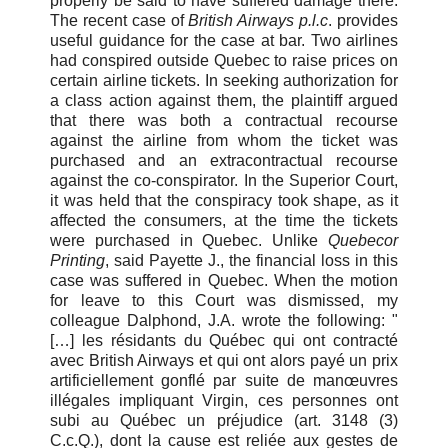
properly be said to have suffered damage there.
The recent case of
British Airways p.l.c
. provides
useful guidance for the case at bar. Two airlines
had conspired outside Quebec to raise prices on
certain airline tickets. In seeking authorization for
a class action against them, the plaintiff argued
that there was both a contractual recourse
against the airline from whom the ticket was
purchased and an extracontractual recourse
against the co-conspirator. In the Superior Court,
it was held that the conspiracy took shape, as it
affected the consumers, at the time the tickets
were purchased in Quebec. Unlike
Quebecor
Printing
, said Payette J., the financial loss in this
case was suffered in Quebec. When the motion
for leave to this Court was dismissed, my
colleague Dalphond, J.A. wrote the following: "
[…] les résidants du Québec qui ont contracté
avec British Airways et qui ont alors payé un prix
artificiellement gonflé par suite de manœuvres
illégales impliquant Virgin, ces personnes ont
subi au Québec un préjudice (art. 3148 (3)
C.c.Q.), dont la cause est reliée aux gestes de