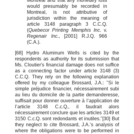
Montreal and that any monetary loss
would presumably be recorded in
Montreal, is not attributive of
jurisdiction within the meaning of
article 3148 paragraph 3 C.C.Q.
(
Quebecor Printing Memphis Inc
. v.
Regenair Inc
., [2001] R.J.Q. 966
(C.A.).
[68] Hydro Aluminum Wells is cited by the
respondents as authority for its submission that
Ms. Cloutier's financial damage does not suffice
as a connecting factor under article 3148 (3)
C.C.Q. They rely on the following explanation
offered by my colleague Brossard, J.A.: "Si le
simple préjudice financier, nécessairement subi
au lieu du domicile de la partie demanderesse,
suffisait pour donner ouverture à l’application de
l’article 3148 C.c.Q., il faudrait alors
nécessairement conclure que les articles 3149 et
3150 C.c.Q. sont redondants et inutiles."[30] But
they neglect to cite Brossard, J.A.’s analysis of
where the obligations were to be performed in