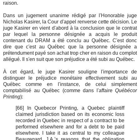
raison.
Dans un jugement unanime rédigé par l'Honorable juge
Nicholas Kasirer, la Cour d'appel renverse cette décision. Le
juge Kasirer en vient d'abord à la conclusion que le contrat
par lequel la personne désignée a acquis le produit
contenant du DRAM a été conclu au Québec. C'est donc
dire que c'est au Québec que la personne désignée a
prétendument payé son achat trop cher en raison du complot
allégué. Il s'en suit que son préjudice a été subi au Québec.
À cet égard, le juge Kasirer souligne l'importance de
distinguer le préjudice monétaire effectivement subi au
Québec comme en l'instance, de celui simplement
comptabilisé au Québec (comme dans l'affaire
Québécor
Printing
):
[66] In Quebecor Printing, a Quebec plaintiff
claimed jurisdiction based on its economic loss
recorded in Quebec in respect of a contract to be
performed elsewhere and for a debt to be paid
elsewhere. I take it as central to my colleague
Beauregard, J.A.’s reasons that the obligation