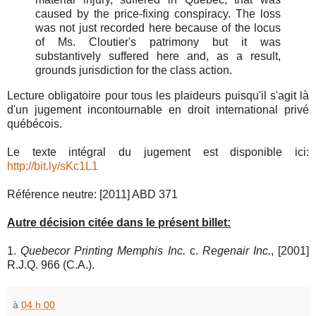
caused by the price-fixing conspiracy. The loss
was not just recorded here because of the locus
of Ms. Cloutier's patrimony but it was
substantively suffered here and, as a result,
grounds jurisdiction for the class action.
Lecture obligatoire pour tous les plaideurs puisqu'il s'agit là
d'un jugement incontournable en droit international privé
québécois.
Le texte intégral du jugement est disponible ici:
http://bit.ly/sKc1L1
Référence neutre: [2011] ABD 371
Autre décision citée dans le présent billet:
1.
Quebecor Printing Memphis Inc.
c.
Regenair Inc.
, [2001]
R.J.Q. 966 (C.A.).
à
04 h 00