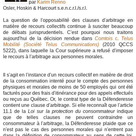
par
Karim Renno
Osler, Hoskin & Harcourt s.e.n.c.r.l./s.r.l.
La question de l'opposabilité des clauses d'arbitrage en
matière de recours collectifs continue à susciter beaucoup
de débats jurisprudentiels. C'est pourquoi nous traitons
aujourd'hui de la décision rendue dans
Comtois
c.
Telus
Mobilité (Société Telus Communications)
(2010 QCCS
5222), dans laquelle la Cour supérieure a refusé d'imposer
le recours à l'arbitrage aux personnes morales.
Il s'agit en l'instance d'un recours collectif en matière de droit
de la consommation intenté pour le compte des personnes
physiques et morales de moins de 50 employés qui ont été
facturés pour des frais d'itinérance pour des appels effectués
ou reçus au Québec. Or, le contrat type de la Défenderesse
contient une clause d'arbitrage. Si elle reconnaît que l'article
11.1 de la
Loi sur la protection du consommateur
indique
que de telles clauses ne peuvent contraindre un
consommateur à l'arbitrage, la Défenderesse plaide que ce
n'est pas le cas des personnes morales qui n'entrent pas
dans la définition de consommateur au sens de cette loi.