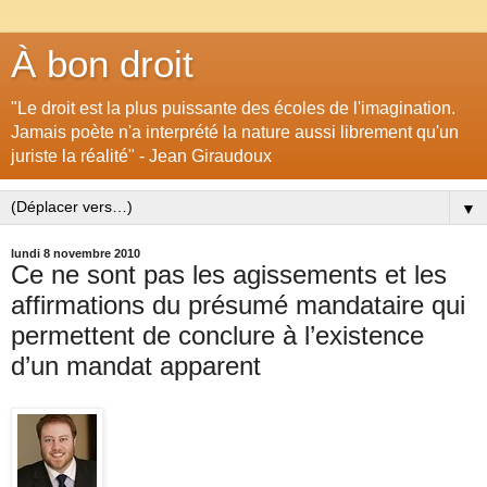
À bon droit
"Le droit est la plus puissante des écoles de l'imagination.
Jamais poète n'a interprété la nature aussi librement qu'un
juriste la réalité" - Jean Giraudoux
▼
lundi 8 novembre 2010
Ce ne sont pas les agissements et les
affirmations du présumé mandataire qui
permettent de conclure à l’existence
d’un mandat apparent