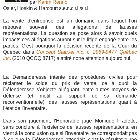
par
Karim Renno
Osler, Hoskin & Harcourt s.e.n.c.r.l./s.r.l.
La vente d'entreprise est un domaine dans lequel l'on
retrouve souvent des allégations de fausses
représentations. La question se pose alors à savoir quels
impacts ces allégations auront sur le litige engagé entre les
parties. C'est pourquoi la décision récente de la Cour du
Québec dans
Concept Star/Jet inc
. c.
2969-9477 Québec
Inc
.
(2010 QCCQ 8717) a attiré notre attention aujourd'hui.
La Demanderesse intente des procédures civiles pour
réclamer le solde du prix de vente, ce à quoi la
Défenderesse s'objecte alléguant, entre autres moyens de
défense (et motif au support de sa demande
reconventionnelle), des fausses représentations quant à
l'état de l'inventaire.
Dans son jugement, l'Honorable juge Monique Fradette,
sans conclure à l'existence de fausses représentations, en
vient à la conclusion que si l'inventaire ne correspondait pas
à ce que la Défenderesse attendait, c'est le résultat d'une