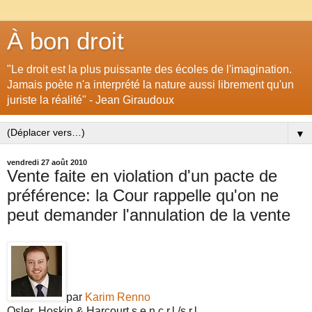
À bon droit
"Le droit est la plus puissante des écoles de l'imagination.
Jamais poète n'a interprété la nature aussi librement qu'un
juriste la réalité" - Jean Giraudoux
▼
vendredi 27 août 2010
Vente faite en violation d'un pacte de
préférence: la Cour rappelle qu'on ne
peut demander l'annulation de la vente
par
Karim Renno
Osler, Hoskin & Harcourt s.e.n.c.r.l./s.r.l.