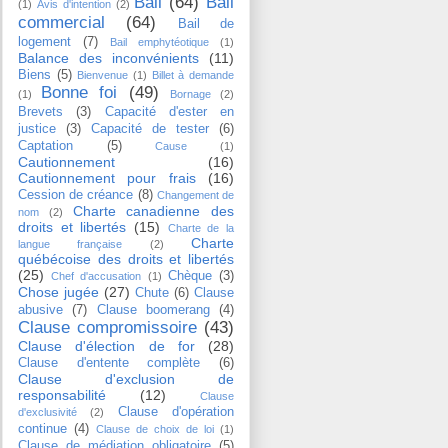
Bail
(64)
Bail
(1)
Avis d'intention
(2)
commercial
(64)
Bail de
logement
(7)
Bail emphytéotique
(1)
Balance des inconvénients
(11)
Biens
(5)
Bienvenue
(1)
Billet à demande
Bonne foi
(49)
(1)
Bornage
(2)
Brevets
(3)
Capacité d'ester en
justice
(3)
Capacité de tester
(6)
Captation
(5)
Cause
(1)
Cautionnement
(16)
Cautionnement pour frais
(16)
Cession de créance
(8)
Changement de
Charte canadienne des
nom
(2)
droits et libertés
(15)
Charte de la
Charte
langue française
(2)
québécoise des droits et libertés
(25)
Chèque
(3)
Chef d'accusation
(1)
Chose jugée
(27)
Chute
(6)
Clause
abusive
(7)
Clause boomerang
(4)
Clause compromissoire
(43)
Clause d'élection de for
(28)
Clause d'entente complète
(6)
Clause d'exclusion de
responsabilité
(12)
Clause
Clause d'opération
d'exclusivité
(2)
continue
(4)
Clause de choix de loi
(1)
Clause de médiation obligatoire
(5)