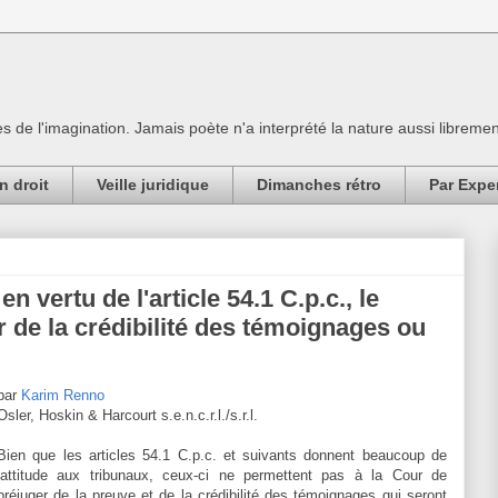
es de l'imagination. Jamais poète n'a interprété la nature aussi librement
n droit
Veille juridique
Dimanches rétro
Par Expe
n vertu de l'article 54.1 C.p.c., le
r de la crédibilité des témoignages ou
par
Karim Renno
Osler, Hoskin & Harcourt s.e.n.c.r.l./s.r.l.
Bien que les articles 54.1 C.p.c. et suivants donnent beaucoup de
lattitude aux tribunaux, ceux-ci ne permettent pas à la Cour de
préjuger de la preuve et de la crédibilité des témoignages qui seront