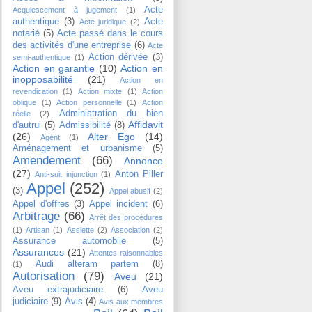
Acte
Acquiescement à jugement
(1)
authentique
(3)
Acte
Acte juridique
(2)
notarié
(5)
Acte passé dans le cours
des activités d'une entreprise
(6)
Acte
Action dérivée
(3)
semi-authentique
(1)
Action en garantie
(10)
Action en
inopposabilité
(21)
Action en
revendication
(1)
Action mixte
(1)
Action
oblique
(1)
Action personnelle
(1)
Action
Administration du bien
réelle
(2)
Affidavit
d'autrui
(5)
Admissibilité
(8)
(26)
Alter Ego
(14)
Agent
(1)
Aménagement et urbanisme
(5)
Amendement
(66)
Annonce
(27)
Anton Piller
Anti-suit injunction
(1)
Appel
(252)
(3)
Appel abusif
(2)
Appel d'offres
(3)
Appel incident
(6)
Arbitrage
(66)
Arrêt des procédures
(1)
Artisan
(1)
Assiette
(2)
Association
(2)
Assurance automobile
(5)
Assurances
(21)
Attentes raisonnables
Audi alteram partem
(8)
(1)
Autorisation
(79)
Aveu
(21)
Aveu extrajudiciaire
(6)
Aveu
judiciaire
(9)
Avis
(4)
Avis aux membres