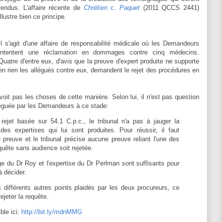
rendus. L'affaire récente de
Chrétien
c.
Paquet
(2011 QCCS 2441)
illustre bien ce principe.
Il s'agit d'une affaire de responsabilité médicale où les Demandeurs
intentent une réclamation en dommages contre cinq médecins.
Quatre d'entre eux, d'avis que la preuve d'expert produite ne supporte
en rien les allégués contre eux, demandent le rejet des procédures en
t pas les choses de cette manière. Selon lui, il n'est pas question
alléguée par les Demandeurs à ce stade:
rejet basée sur 54.1 C.p.c., le tribunal n'a pas à jauger la
des expertises qui lui sont produites. Pour réussir, il faut
e preuve et le tribunal précise aucune preuve reliant l'une des
equête sans audience soit rejetée.
ge du Dr Roy et l'expertise du Dr Perlman sont suffisants pour
à décider.
es différents autres points plaidés par les deux procureurs, ce
ejeter la requête.
ble ici:
http://bit.ly/mdnMMG