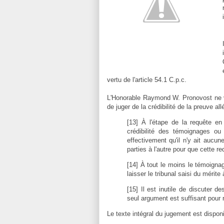
vertu de l'article 54.1 C.p.c.
L'Honorable Raymond W. Pronovost ne voi
de juger de la crédibilité de la preuve 
[13] À l'étape de la requête en 
crédibilité des témoignages ou 
effectivement qu'il n'y ait aucun
parties à l'autre pour que cette r
[14] À tout le moins le témoigna
laisser le tribunal saisi du mérite 
[15] Il est inutile de discuter d
seul argument est suffisant pour r
Le texte intégral du jugement est disponi