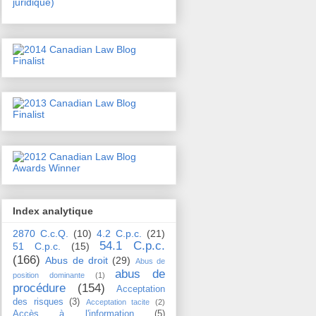
juridique)
Index analytique
2870 C.c.Q.
(10)
4.2 C.p.c.
(21)
54.1 C.p.c.
51 C.p.c.
(15)
(166)
Abus de droit
(29)
Abus de
abus de
position dominante
(1)
procédure
(154)
Acceptation
des risques
(3)
Acceptation tacite
(2)
Accès à l'information
(5)